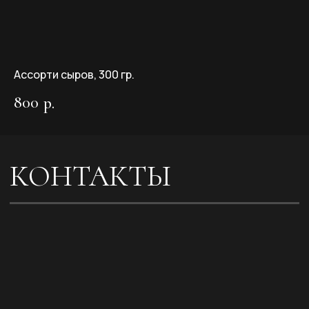
Мессенджеры
Ассорти сыров, 300 гр.
* Принадлежит компании Meta,
признанной экстремистской и
запрещённой на территории РФ
Меню
800
р.
Политика конфиденциальности
Доставка
Договор офферты
Разработка сайта
Отзывы
Индивидуальный
предприниматель ИП Плити
Контакты
Руслан Дмитриевич